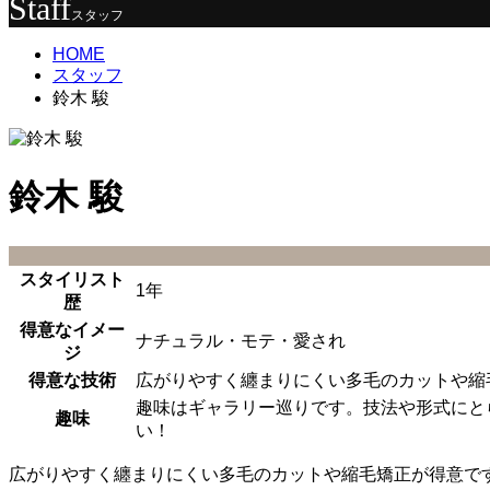
Staff
スタッフ
HOME
スタッフ
鈴木 駿
鈴木 駿
スタイリスト
1年
歴
得意なイメー
ナチュラル・モテ・愛され
ジ
得意な技術
広がりやすく纏まりにくい多毛のカットや縮
趣味はギャラリー巡りです。技法や形式にと
趣味
い！
広がりやすく纏まりにくい多毛のカットや縮毛矯正が得意で